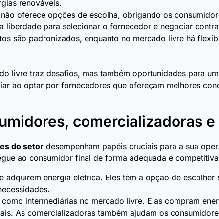
rgias renováveis.
não oferece opções de escolha, obrigando os consumidores
e a liberdade para selecionar o fornecedor e negociar cont
os são padronizados, enquanto no mercado livre há flexib
do livre traz desafios, mas também oportunidades para um
r ao optar por fornecedores que ofereçam melhores condi
umidores, comercializadoras e 
es do setor
desempenham papéis cruciais para a sua opera
egue ao consumidor final de forma adequada e competitiva.
ue adquirem energia elétrica. Eles têm a opção de escolhe
necessidades.
omo intermediárias no mercado livre. Elas compram ener
uais. As comercializadoras também ajudam os consumidores