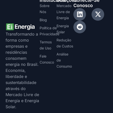
Institucional
Soluções
Conecte-Se
Conosco
Sobre
Mercado
Nós
Livre de
Energia
Blog
Energia
Política de
Solar
Transformando a
Privacidade
forma como
Redução
Termos
empresas e
de Custos
de Uso
residências
Análise
Fale
consomem
de
Conosco
energia no Brasil.
Consumo
Economia,
liberdade e
sustentabilidade
através do
Mercado Livre de
Energia e Energia
Solar.