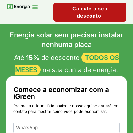
Calcule o seu
desconto!
Mercado Livre De Energia
Energia solar sem precisar instalar
nenhuma placa
Até
15%
de desconto
TODOS OS
MESES
na sua conta de energia.
Comece a economizar com a
iGreen
Preencha o formulário abaixo e nossa equipe entrará em
contato para mostrar como você pode economizar.